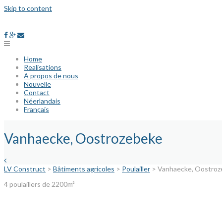
Skip to content
Home
Realisations
A propos de nous
Nouvelle
Contact
Néerlandais
Français
Vanhaecke, Oostrozebeke
LV Construct
>
Bâtiments agricoles
>
Poulailler
>
Vanhaecke, Oostroz
4 poulaillers de 2200m²