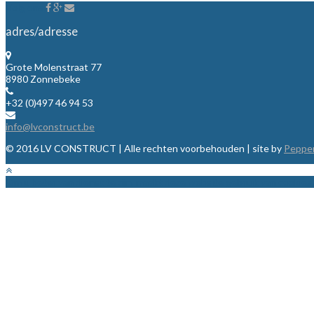
Volg ons
adres/adresse
Grote Molenstraat 77
8980 Zonnebeke
+32 (0)497 46 94 53
info@lvconstruct.be
© 2016 LV CONSTRUCT | Alle rechten voorbehouden | site by
Pepper
Om u beter van dienst te zijn, maakt deze website gebruik van cookies